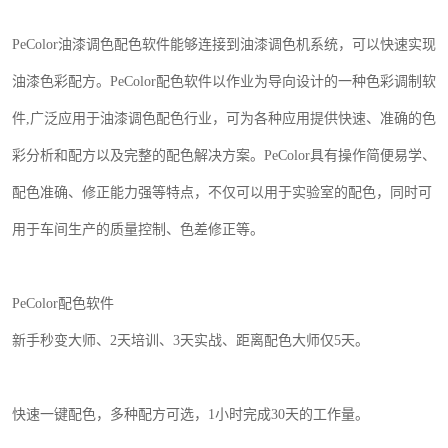
PeColor
油漆调色配色软件能够连接到油漆调色机系统，可以快速实现
油漆色彩配方。
PeColor
配色软件以作业为导向设计的一种色彩调制软
件
,
广泛应用于油漆调色配色行业，可为各种应用提供快速、准确的色
彩分析和配方以及完整的配色解决方案。
PeColor
具有操作简便易学、
配色准确、修正能力强等特点，不仅可以用于实验室的配色，同时可
用于车间生产的质量控制、色差修正等。
PeColor
配色软件
新手秒变大师、
2
天培训、
3
天实战、距离配色大师仅
5
天。
快速一键配色，多种配方可选，
1
小时完成
30
天的工作量。