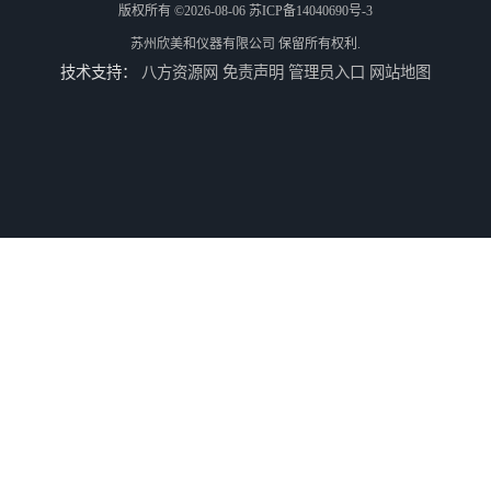
版权所有 ©2026-08-06
苏ICP备14040690号-3
苏州欣美和仪器有限公司
保留所有权利.
技术支持：
八方资源网
免责声明
管理员入口
网站地图
TS8210小型台式分光测色仪
3nh三恩时电脑色差仪NH310 便携式精密色差仪
DOHO东宏D604四光源对色灯箱