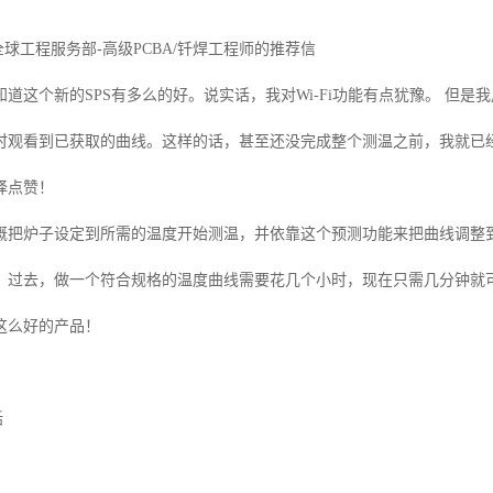
全球工程服务部
-
高级
PCBA/
钎焊工程师的推荐信
知道这个新的
SPS
有多么的好。说实话，我对
Wi-Fi
功能有点犹豫。 但是
时观看到已获取的曲线。这样的话，甚至还没完成整个测温之前，我就已
择点赞！
概把炉子设定到所需的温度开始测温，并依靠这个预测功能来把曲线调整
。过去，做一个符合规格的温度曲线需要花几个小时，现在只需几分钟就
这么好的产品！
括