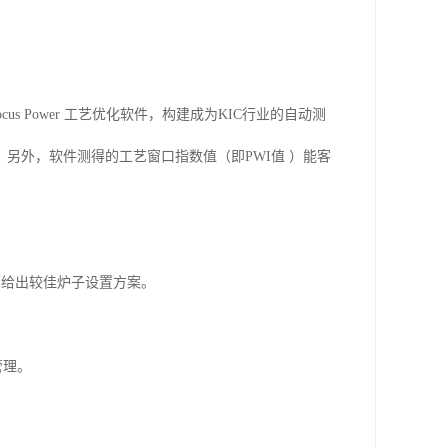
ocus Power
工艺优化软件，构建成为
KIC
行业的自动测
。另外，软件测得的工艺窗口指数值（即
PWI
值 ）能客
可给出较佳炉子设置方案。
管理。