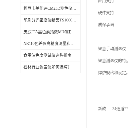
应用支持
柯尼卡美能达CM23D测色仪维修校正
硬件支持
印刷分光密度仪新品TS1060发布
质保承诺
皮肤ITA黑色素指数MI和红斑指数色差仪PS02发布
NR110色差仪高精度测量和智能分析lab色度
智慧手动测温仪
食用油色度测试仪选购指南
智慧测温仪的特
石材行业色差仪如何选购？
焊炉规格和设定
新款
—
24
通道
*