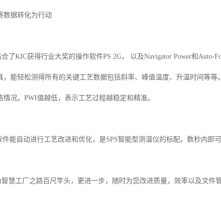
将数据转化为行动
结合了
KIC
获得行业大奖的操作软件
PS 2G
， 以及
Navigator Power
和
Auto-F
具，能轻松测得所有的关键工艺数据包括斜率、峰值温度、升温时间等等
格情况。
PWI
值越低，表示工艺过程越稳定和精准。
软件能自动进行工艺改进和优化，是
SPS
智能型测温仪的标配。数秒内即
为智慧工厂之路百尺竿头，更进一步，随时为您改进质量，效率以及文件