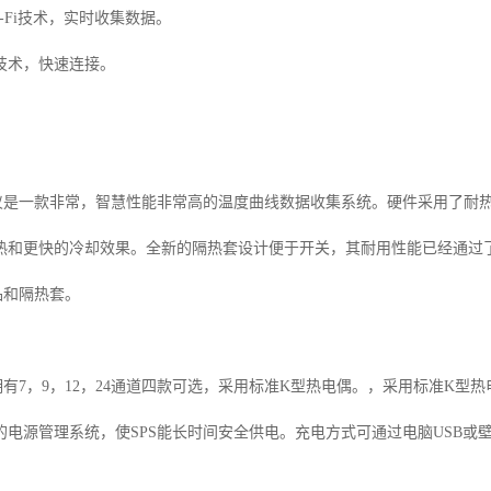
-Fi
技术，实时收集数据。
技术，快速连接。
仪是一款非常，智慧性能非常高的温度曲线数据收集系统。硬件采用了耐
热和更快的冷却效果。全新的隔热套设计便于开关，其耐用性能已经通过
品和隔热套。
拥有
7
，
9
，
12
，
24
通道四款可选，采用标准
K
型热电偶。，采用标准
K
型热
的电源管理系统，使
SPS
能长时间安全供电。充电方式可通过电脑
USB
或