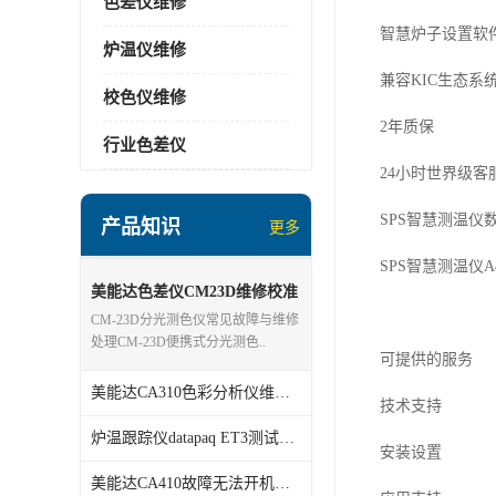
色差仪维修
智慧炉子设置软
炉温仪维修
兼容
KIC
生态系
校色仪维修
2
年质保
行业色差仪
24
小时世界级客
SPS
智慧测温仪
产品知识
更多
SPS
智慧测温仪
A
美能达色差仪CM23D维修校准
分析
CM-23D分光测色仪常见故障与维修
处理CM-23D便携式分光测色..
可提供的服务
美能达CA310色彩分析仪维修校准
技术支持
炉温跟踪仪datapaq ET3测试仪维修
安装设置
美能达CA410故障无法开机维修校准