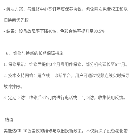
-
解决方案：与维修中心签订年度保养协议，包含两次免费校正和以
旧换新优先权。
-
结果：设备故障率下降
40%
，色彩合格率提升至
98.5%
。
五
、维修与换新的长期保障措施
1.
保修承诺：维修后提供
3
个月零配件保修，部分机构延长至
6
个月。
2.
技术支持网络：建立线上诊断平台，用户可通过视频连线实时指导
故障排除。
3.
定期回访：维修后
3
个月内进行电话或上门回访，收集使用反馈。
结语
美能达
CR-10
色差仪的维修与以旧换新政策，不仅解决了设备老化带