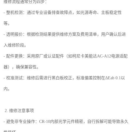
维修流程通常分为四步：
-
整机检测：通过专业设备排查故障点，如光源寿命、主板稳定性
等。
-
透明报价：根据检测结果提供维修方案及费用清单，用户确认后进
入维修阶段。
-
配件更换：采用原厂或认证配件（如柯尼卡美能达
AC-A12
电源适配
器），确保兼容性。
-
校准测试：维修后需进行黑白板校正，标准偏差控制在Δ
Eab 0.1
以
内。
2.
维修注意事项
-
避免非专业操作：
CR-10
内部光学元件精密，自行拆解可能导致永久