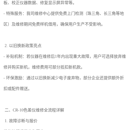
板、校正仪器数据、修复显示屏异常等。
-
特殊服务：
我司维修中心
提供免费上门检测（珠三角、长三角等地
区）及维修期间免费样机借用，确保用户生产不受影响。
2.
以旧换新政策亮点
-
补贴机制：若仪器在维修后
1
年内出现重大故障，用户可选择放弃维
修并购买新机，维修费用可部分抵扣新机款。
-
环保激励：通过以旧换新减少电子废弃物，部分企业还提供额外折
扣或配件赠送。
二、
CR-10
色差仪维修全流程详解
1.
故障诊断与报价