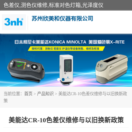
色差仪,测色仪维修,标准对色灯箱,光泽度仪
苏州欣美和仪器有限公司
3nh色差仪
分光色差仪
美能达色差计
当前位置：
首页
>
产品知识
> 美能达CR-10色差仪维修与以旧换新政
3nh分光测色仪
策
光泽度仪
美能达CR-10色差仪维修与以旧换新政策
雾度透过率仪