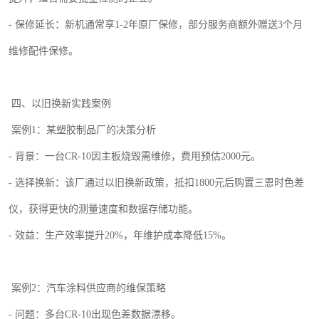
-
保修延长：新机通常享
1-2
年原厂保修，部分服务商额外赠送
3
个月
维修配件保修。
四
、以旧换新实践案例
案例
1
：某塑胶制品厂的决策分析
-
背景：一台
CR-10
因主板烧毁需维修，费用预估
2000
元。
-
选择换新：该厂通过以旧换新政策，抵扣
1
800
元后购置
三恩时色差
仪
，获得更快的测量速度和数据存储功能。
-
效益：生产效率提升
20%
，年维护成本降低
15%
。
案例
2
：汽车涂料供应商的维保策略
-
问题：多台
CR-10
出现色差数据漂移。