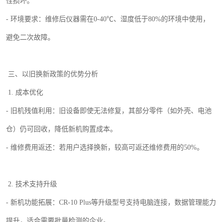
性损坏。
-
环境要求：维修后仪器需在
0-40
℃、湿度低于
80%
的环境中使用，
避免二次故障。
三、以旧换新政策的优势分析
1.
成本优化
-
旧机残值利用：旧设备即使无法修复，其部分零件（如外壳、电池
仓）仍可回收，降低新机购置成本。
-
维修费用返还：若用户选择换新，较高可返还维修费用的
50%
。
2.
技术支持升级
-
新机功能拓展：
CR-10 Plus
等升级型号支持电脑连接，数据管理能力
提升，适合需要批量检测的企业。