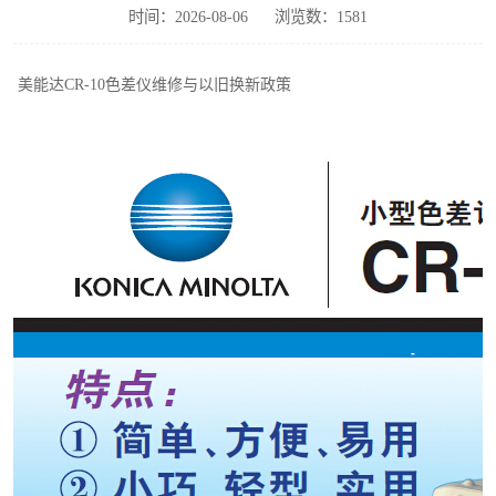
时间：2026-08-06
浏览数：1581
印刷密度仪
色差仪维修
美能达
CR-10
色差仪维修与以旧换新政策
炉温仪维修
行业色差仪
通用仪器产品
配色软件
印刷看样台
条码扫描仪维修