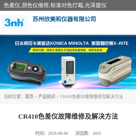
色差仪,测色仪维修,标准对色灯箱,光泽度仪
苏州欣美和仪器有限公司
3nh色差仪
分光色差仪
美能达色差计
当前位置：
首页
>
产品知识
> CR410色差仪故障维修及解决方法
3nh分光测色仪
光泽度仪
CR410色差仪故障维修及解决方法
雾度透过率仪
时间：2026-08-04
浏览数：1693