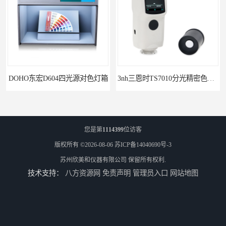
DOHO东宏D604四光源对色灯箱
3nh三恩时TS7010分光精密色差仪
您是第
1114399
位访客
版权所有 ©2026-08-06
苏ICP备14040690号-3
苏州欣美和仪器有限公司
保留所有权利.
技术支持：
八方资源网
免责声明
管理员入口
网站地图
3nh三恩时基础版色差宝CR1
TS8210小型台式分光测色仪