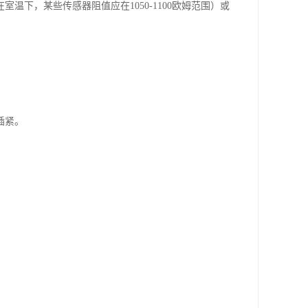
下，某些传感器阻值应在1050-1100欧姆范围）或
插紧。