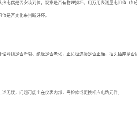
热电偶是否安装到位，观察是否有物理损坏。用万用表测量电阻值（如在室温
阻值是否变化来判断好坏。
补偿导线是否断裂、绝缘是否老化，正负极连接是否正确，插头插座是否
上述无误，问题可能出在仪表内部，需检修或更换相应电路元件。