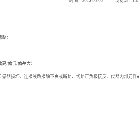
时间：2026-08-06
浏览数：187
思路：
高/偏低/偏差大）
传感器损坏、连接线路接触不良或断路、线路正负极接反、仪器内部元件