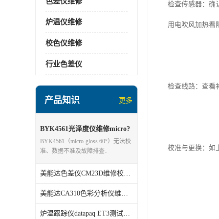
色差仪维修
检查传感器：确认
炉温仪维修
用电吹风加热看
校色仪维修
行业色差仪
检查线路：查看
产品知识
更多
BYK4561光泽度仪维修micro?
gloss 60°
BYK4561（micro‑gloss 60°）无法校
校准与更换：如
准、数据不准及故障排查..
美能达色差仪CM23D维修校准分析
美能达CA310色彩分析仪维修校准
炉温跟踪仪datapaq ET3测试仪维修