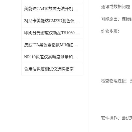
通讯或数据问题
美能达CA410故障无法开机维修校准
可能原因：连接
柯尼卡美能达CM23D测色仪维修校正
维修步骤：
印刷分光密度仪新品TS1060发布
皮肤ITA黑色素指数MI和红斑指数色差仪PS02发布
NR110色差仪高精度测量和智能分析lab色度
食用油色度测试仪选购指南
检查物理连接：
软件操作：尝试