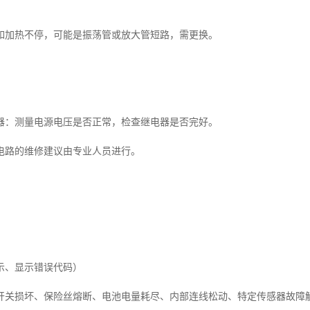
如加热不停，可能是振荡管或放大管短路，需更换。
器：测量电源电压是否正常，检查继电器是否完好。
电路的维修建议由专业人员进行。
示、显示错误代码）
开关损坏、保险丝熔断、电池电量耗尽、内部连线松动、特定传感器故障