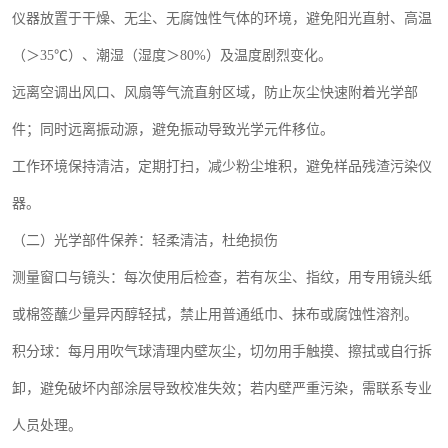
仪器放置于干燥、无尘、无腐蚀性气体的环境，避免阳光直射、高温
（＞
35
℃）、潮湿（湿度＞
80%
）及温度剧烈变化。
远离空调出风口、风扇等气流直射区域，防止灰尘快速附着光学部
件；同时远离振动源，避免振动导致光学元件移位。
工作环境保持清洁，定期打扫，减少粉尘堆积，避免样品残渣污染仪
器。
（二）光学部件保养：轻柔清洁，杜绝损伤
测量窗口与镜头：每次使用后检查，若有灰尘、指纹，用专用镜头纸
或棉签蘸少量异丙醇轻拭，禁止用普通纸巾、抹布或腐蚀性溶剂。
积分球：每月用吹气球清理内壁灰尘，切勿用手触摸、擦拭或自行拆
卸，避免破坏内部涂层导致校准失效；若内壁严重污染，需联系专业
人员处理。