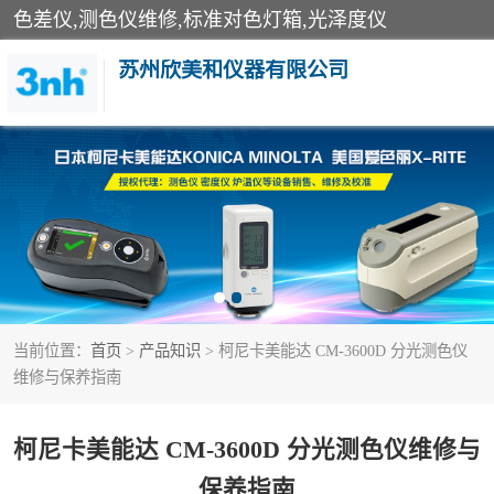
色差仪,测色仪维修,标准对色灯箱,光泽度仪
苏州欣美和仪器有限公司
3nh色差仪
分光色差仪
美能达色差计
当前位置：
首页
>
产品知识
> 柯尼卡美能达 CM-3600D 分光测色仪
3nh分光测色仪
维修与保养指南
光泽度仪
柯尼卡美能达 CM-3600D 分光测色仪维修与
雾度透过率仪
保养指南