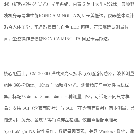
d/8
（扩散照明
8
° 受光）光学系统，内置
6
英寸大型积分球，兼顾紧
凑机身与精准性能
KONICA MINOLTA
柯尼卡美能达。仪器整体设计
贴合人体工学，配备取景器与白色
LED
照明，可清晰确认测量位
置，坐姿操作更便捷
KONICA MINOLTA
柯尼卡美能达。
核心配置上，
CM-3600D
搭载双光束技术与双通道传感器，波长测量
范围
360
–
740nm
，
10nm
间隔精准分光，测量精度与重复性表现优
异。标配
25.4mm
、
8mm
、
4mm
三种测量口径，可适配不同尺寸样
品；支持
SCI
（含表面反射）与
SCE
（不含表面反射）同步测量，兼
顾透明、荧光、金属色等特殊样品检测。仪器需搭配电脑与
SpectraMagic NX
软件操作，数据呈现直观，兼容
Windows
系统，适