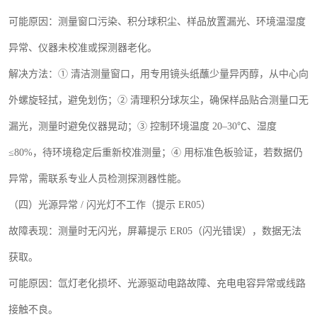
可能原因：测量窗口污染、积分球积尘、样品放置漏光、环境温湿度
异常、仪器未校准或探测器老化。
解决方法：
① 清洁测量窗口，用专用镜头纸蘸少量异丙醇，从中心向
外螺旋轻拭，避免划伤；② 清理积分球灰尘，确保样品贴合测量口无
漏光，测量时避免仪器晃动；③ 控制环境温度
20
–
30
℃、湿度
≤
80%
，待环境稳定后重新校准测量；④ 用标准色板验证，若数据仍
异常，需联系专业人员检测探测器性能。
（四）光源异常
/
闪光灯不工作（提示
ER05
）
故障表现：测量时无闪光，屏幕提示
ER05
（闪光错误），数据无法
获取。
可能原因：氙灯老化损坏、光源驱动电路故障、充电电容异常或线路
接触不良。