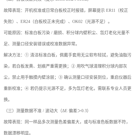
故障表现：开机校准或日常白板校正时报错，屏幕提示
ER11
（校正
失败）、
ER24
（白板校正未完成）、
OK02
（光源不足）。
可能原因：标准白板污染
/
磨损、积分球内壁积尘、氙灯老化光量不
足、测量口径安装错误或校准数据异常。
解决方法：
① 清洁标准白板，佩戴手套用无尘软布轻拭，避免油脂污
染，若白板发黄、划痕严重需更换；② 用吹气球清理积分球内部灰
尘，禁止用手触摸内壁涂层；③ 确认测量口径安装到位，重启仪器后
重新校准；④ 若仍提示光源不足，多为氙灯老化，需联系专业人员更
换。
（三）测量数据不准
/
波动大（Δ
E
偏差＞
0.3
）
故障表现：同一样品多次测量色差偏差大，或与标准色板数据不符，
数据漂移明显。