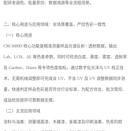
配研发调色、批量质控、数据溯源等全流程场景。
二、核心用途与应用领域：全场景覆盖，严控色彩一致性
（一）核心用途
CM-3600D
核心功能是精准测量样品光谱反射
/
透射数据，输出
Lab
、
LCH
、Δ
E
等色差参数，同时可检测白度、黄度、雾度、透射率
及
Gardner
、
Hazen
等专项色度指标。通过数字化光泽与
UV
校正技
术，无需机械调整即可完成含
UV
、不含
UV
及
UV
调整数据同步测
量，快速判定样品色彩是否符合行业标准，为配方优化、批次管控、
成品检验提供可靠数据支撑。
（二）主流应用领域
涂料与油墨：测量墙面漆、木器漆、金属漆及印刷油墨、色浆的颜