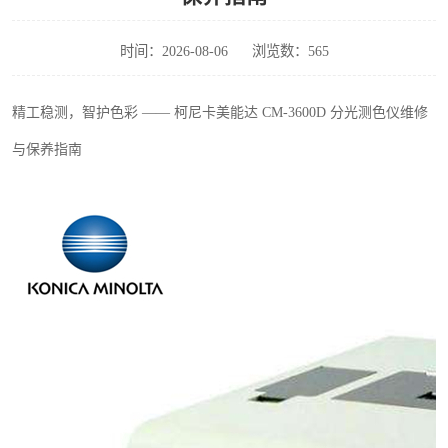
印刷密度仪
时间：2026-08-06
浏览数：565
色差仪维修
精工稳测，智护色彩
—— 柯尼卡美能达
CM-3600D
分光测色仪维修
炉温仪维修
与保养指南
行业色差仪
通用仪器产品
配色软件
印刷看样台
条码扫描仪维修