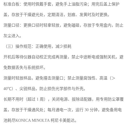
标准白板：使用时佩戴手套，避免手上油脂污染；用完后盖上保护
盖，存放于干燥避光处，定期清洁，划痕、发黄时及时更换。
测量口径：更换口径时轻拿轻放，避免磕碰，存放于专用盒内，防止
灰尘进入。
（三）操作规范：正确使用，减少损耗
开机后等待仪器自动校正完成再测量，禁止中途断电或强制关机，避
免数据丢失与系统损坏。
测量时轻放样品，避免撞击测量口；禁止测量腐蚀性、高温（＞
40
℃）、尖锐样品，防止损伤光学部件与外壳。
长期不用时（超过
1
周），关闭电源、拔除适配器，用专用防尘罩覆
盖，存放于干燥通风处；每月通电一次，运行
30
分钟，避免备用电
池耗尽
KONICA MINOLTA
柯尼卡美能达。