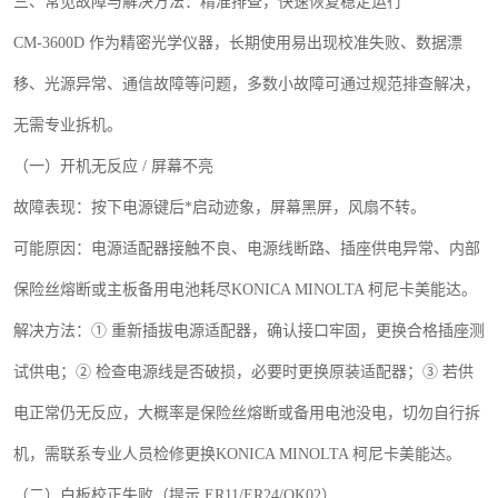
三、常见故障与解决方法：精准排查，快速恢复稳定运行
CM-3600D
作为精密光学仪器，长期使用易出现校准失败、数据漂
移、光源异常、通信故障等问题，多数小故障可通过规范排查解决，
无需专业拆机。
（一）开机无反应
/
屏幕不亮
故障表现：按下电源键后*启动迹象，屏幕黑屏，风扇不转。
可能原因：电源适配器接触不良、电源线断路、插座供电异常、内部
保险丝熔断或主板备用电池耗尽
KONICA MINOLTA
柯尼卡美能达。
解决方法：
① 重新插拔电源适配器，确认接口牢固，更换合格插座测
试供电；② 检查电源线是否破损，必要时更换原装适配器；③ 若供
电正常仍无反应，大概率是保险丝熔断或备用电池没电，切勿自行拆
机，需联系专业人员检修更换
KONICA MINOLTA
柯尼卡美能达。
（二）白板校正失败（提示
ER11/ER24/OK02
）