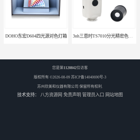
3nh三恩时TS7010分光精密色差仪
3nh三恩时基础版色差宝CR1
您是第
1120842
位访客
版权所有 ©2026-08-09
苏ICP备14040690号-3
苏州欣美和仪器有限公司
保留所有权利.
技术支持：
八方资源网
免责声明
管理员入口
网站地图
TS8210小型台式分光测色仪
3nh三恩时电脑色差仪NH310 便携式精密色差仪