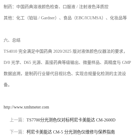
制药：中国药典溶液颜色检查、口服液
/
注射液色泽质控
其他：化工（铂钴
/ Gardner
）、食品（
EBC/ICUMSA
）、化妆品等
六、总结
TS4010
完全满足中国药典
2020/2025
版对液体颜色仪器法的要求，
D/0
光学、
D65
光源、直接药典等级输出、微量样品、高精度与
GMP
数据追溯，是制药行业替代目视比色、实现合规量化检测的主流设
备。
http://www.xmhmeter.com
上一篇：
TS7700分光测色仪对标柯尼卡美能达 CM-2600D
下一篇：
柯尼卡美能达 CM-5 分光测色仪维修与保养指南