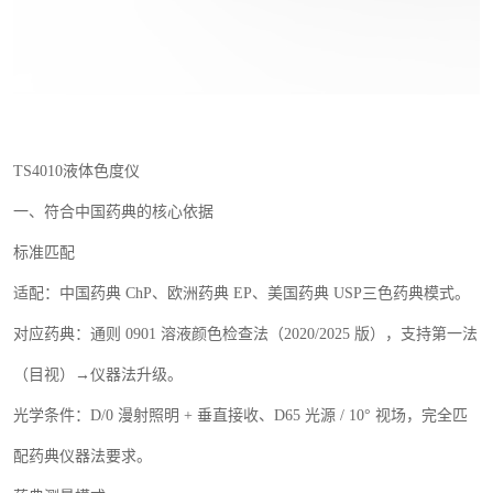
TS4010
液体色度仪
一、符合中国药典的核心依据
标准匹配
适配：中国药典
ChP
、欧洲药典
EP
、美国药典
USP
三色药典模式。
对应药典：通则
0901
溶液颜色检查法（
2020/2025
版），支持第一法
（目视）→仪器法升级。
光学条件：
D/0
漫射照明
+
垂直接收、
D65
光源
/ 10
° 视场，完全匹
配药典仪器法要求。