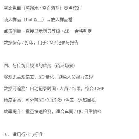
空比色皿（蒸馏水
/
空白溶剂）零点校准
装入样品（
1ml
以上）→放入样品槽
点击测量
→直接显示药典等级
+
Δ
E +
合格判定
数据保存
/
打印，用于
GMP
记录与报告
四、与传统目视法的优势（药典场景）
客观无主观偏差：
Δ
E
量化，避免人员视力差异
数据可追溯：自动记录时间
/
人员
/
结果，符合
GMP
精度更高：可分辨
Δ
E<0.1
的微小色差，远超目视
效率提升：批量快速检测，适合车间
/ QC
日常抽检
五、适用行业与标准