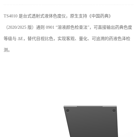
印刷密度仪
TS4010
是台式透射式液体色度仪，原生支持《中国药典》
色差仪维修
（
2020/2025
版）通则
0901
“溶液颜色检查法”，可直接输出药典色度
炉温仪维修
等级与 Δ
E
，替代目视比色，实现客观、量化、可追溯的药液色泽检
测。
行业色差仪
通用仪器产品
配色软件
印刷看样台
条码扫描仪维修