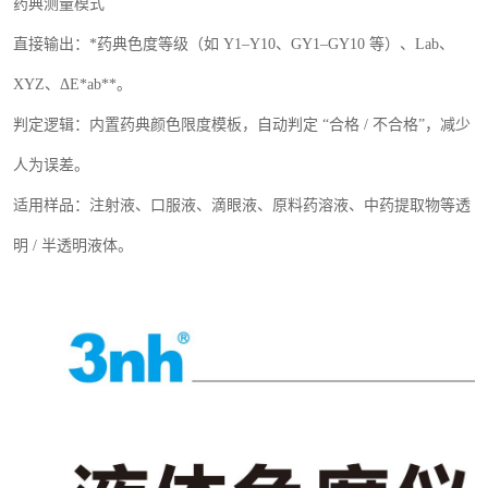
药典测量模式
直接输出：
*
药典色度等级（如
Y1
–
Y10
、
GY1
–
GY10
等）、
Lab
、
XYZ
、Δ
E*ab**
。
判定逻辑：内置药典颜色限度模板，自动判定
“合格
/
不合格”，减少
人为误差。
适用样品：注射液、口服液、滴眼液、原料药溶液、中药提取物等透
明
/
半透明液体。