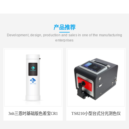
产品推荐
Development, design, production and sales in one of the manufacturing
enterprises
宝CR1
TS8210小型台式分光测色仪