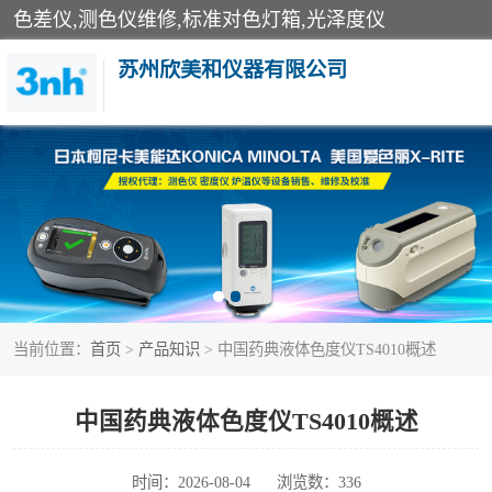
色差仪,测色仪维修,标准对色灯箱,光泽度仪
苏州欣美和仪器有限公司
3nh色差仪
分光色差仪
美能达色差计
当前位置：
首页
>
产品知识
> 中国药典液体色度仪TS4010概述
3nh分光测色仪
光泽度仪
中国药典液体色度仪TS4010概述
雾度透过率仪
时间：2026-08-04
浏览数：336