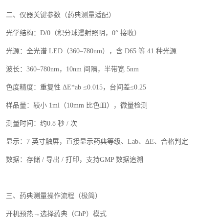
二、仪器关键参数（药典测量适配）
光学结构：
D/0
（积分球漫射照明，
0
° 接收）
光源：全光谱
LED
（
360
–
780nm
），含
D65
等
41
种光源
波长：
360
–
780nm
，
10nm
间隔，半带宽
5nm
色度精度：重复性
Δ
E*ab
≤
0.015
，台间差≤
0.25
样品量：较小
1ml
（
10mm
比色皿），微量检测
测量时间：约
0.8
秒
/
次
显示：
7
英寸触屏，直接显示药典等级、
Lab
、Δ
E
、合格判定
数据：存储
/
导出
/
打印，支持
GMP
数据追溯
三、药典测量操作流程（极简）
开机预热
→选择药典（
ChP
）模式