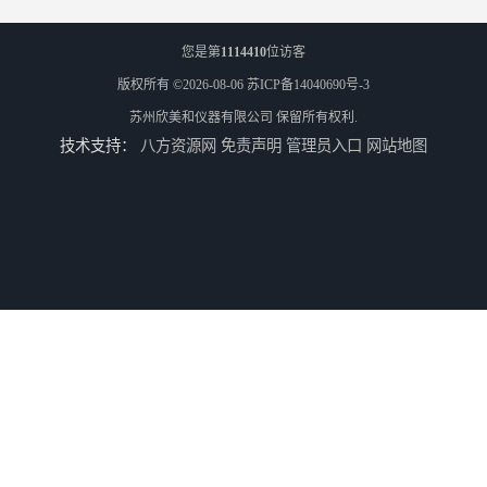
您是第
1114410
位访客
版权所有 ©2026-08-06
苏ICP备14040690号-3
苏州欣美和仪器有限公司
保留所有权利.
技术支持：
八方资源网
免责声明
管理员入口
网站地图
3nh三恩时电脑色差仪NH310 便携式精密色差仪
DOHO东宏D604四光源对色灯箱