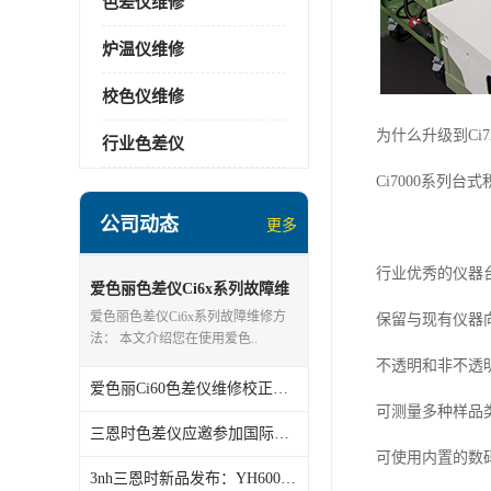
色差仪维修
炉温仪维修
校色仪维修
为什么升级到
Ci7
行业色差仪
Ci7000
系列台式
公司动态
更多
行业
优秀
的仪器
爱色丽色差仪Ci6x系列故障维
修方法
爱色丽色差仪Ci6x系列故障维修方
保留与现有仪器
法： 本文介绍您在使用爱色..
不透明和非不透
爱色丽Ci60色差仪维修校正方法
可测量多种样品
三恩时色差仪应邀参加国际橡塑展
可使用内置的数
3nh三恩时新品发布：YH600立式雾度计