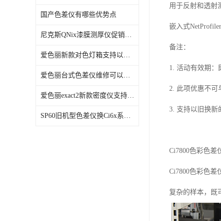
用于反射和透射
国产色差仪有哪些优势点
嵌入式
NetProfile
尼克斯QNix漆膜测厚仪促销活动
备注：
爱色丽新款对色灯箱支持以旧换新 数量有限
1.
活动有效期：
爱色丽台式色差仪维修可以以旧换新
2.
此项优惠不可
爱色丽exact2新款密度仪支持以旧换新
3.
支持以旧换新
SP60旧机型色差仪换Ci6x系列光度仪
Ci7800
色彩色差
Ci7800
色彩色差
复杂的样本，既