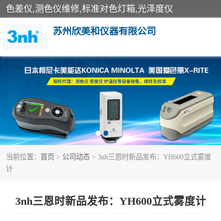
色差仪,测色仪维修,标准对色灯箱,光泽度仪
苏州欣美和仪器有限公司
3nh色差仪
分光色差仪
美能达色差计
当前位置：
首页
>
公司动态
> 3nh三恩时新品发布：YH600立式雾度
3nh分光测色仪
计
光泽度仪
3nh三恩时新品发布：YH600立式雾度计
雾度透过率仪