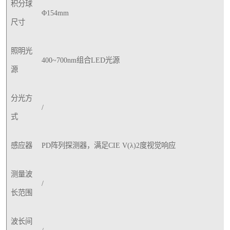
积分球
Φ154mm
尺寸
照明光
400~700nm组合LED光源
源
分光方
/
式
感应器
PD阵列探测器，满足CIE V(λ)2度视觉响应
测量波
/
长范围
波长间