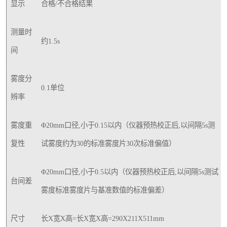
显示
合格/不合格结果
测量时
约1.5s
间
雾度分
0.1单位
辨率
雾度重
Φ20mm口径,小于0.15以内（仪器预热校正后,以间隔5s测
复性
试雾度约为30的标准雾度片30次标准偏值）
Φ20mm口径,小于0.5以内（仪器预热校正后,以间隔5s测试
台间差
雾度标准雾度片与基准数值的标准偏差）
尺寸
长X宽X高=长X宽X高=290X211X511mm