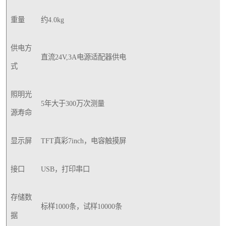
重量
约4.0kg
供电方
直流24V,3A电源适配器供电
式
照明光
5年大于300万次测量
源寿命
显示屏
TFT真彩7inch，电容触摸屏
接口
USB，打印串口
存储数
标样1000条，试样10000条
据