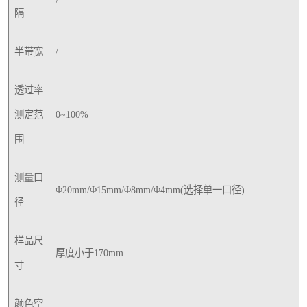
/
隔
半带宽
/
透过率
测定范
0~100%
围
测量口
Φ20mm/Φ15mm/Φ8mm/Φ4mm(选择单一口径)
径
样品尺
厚度小于170mm
寸
颜色空