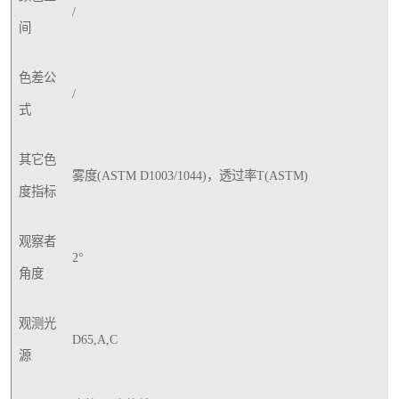
/
间
色差公
/
式
其它色
雾度(ASTM D1003/1044)，透过率T(ASTM)
度指标
观察者
2°
角度
观测光
D65,A,C
源