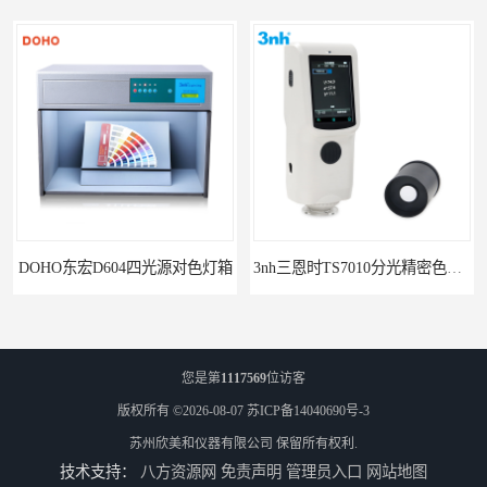
3nh三恩时TS7010分光精密色差仪
3nh三恩时基础版色差宝CR1
您是第
1117569
位访客
版权所有 ©2026-08-07
苏ICP备14040690号-3
苏州欣美和仪器有限公司
保留所有权利.
技术支持：
八方资源网
免责声明
管理员入口
网站地图