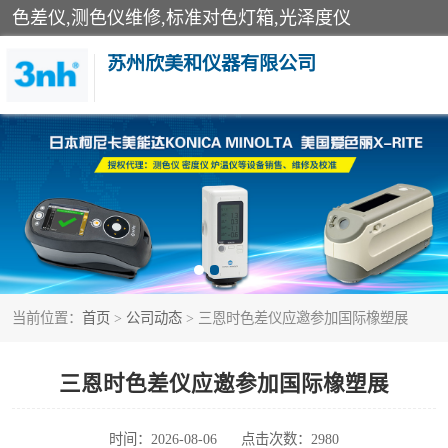
色差仪,测色仪维修,标准对色灯箱,光泽度仪
苏州欣美和仪器有限公司
3nh色差仪
分光色差仪
美能达色差计
当前位置：
首页
>
公司动态
> 三恩时色差仪应邀参加国际橡塑展
3nh分光测色仪
光泽度仪
三恩时色差仪应邀参加国际橡塑展
雾度透过率仪
时间：2026-08-06
点击次数：2980