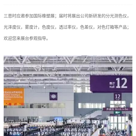
印刷密度仪
三恩时应邀参加
国际橡塑展
；
届时将展出公司新研发的分光测色仪，
色差仪维修
光泽度仪，雾度计，色度仪，透过率仪，色差仪，对色灯箱等产品；
炉温仪维修
欢迎您来展台参观指导。
行业色差仪
通用仪器产品
配色软件
印刷看样台
条码扫描仪维修