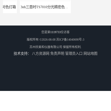
3nh三恩时TS7010分光精密色差仪
3nh三恩时基础版色差宝CR1
您是第
1119733
位访客
版权所有 ©2026-08-08
苏ICP备14040690号-3
苏州欣美和仪器有限公司
保留所有权利.
技术支持：
八方资源网
免责声明
管理员入口
网站地图
TS8210小型台式分光测色仪
3nh三恩时电脑色差仪NH310 便携式精密色差仪