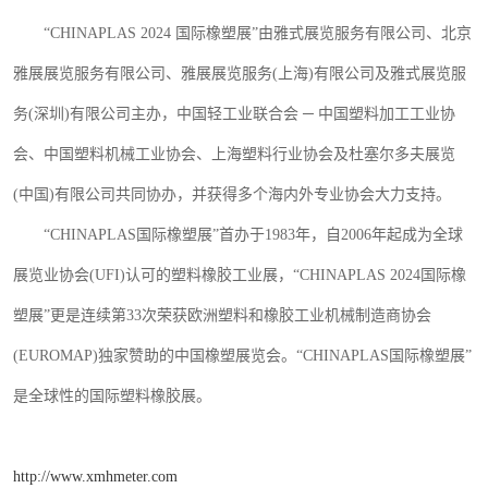
“
CHINAPLAS 2024
国际橡塑展”由雅式展览服务有限公司、北京
雅展展览服务有限公司、雅展展览服务
(
上海
)
有限公司及雅式展览服
务
(
深圳
)
有限公司主办，中国轻工业联合会 ─ 中国塑料加工工业协
会、中国塑料机械工业协会、上海塑料行业协会及杜塞尔多夫展览
(
中国
)
有限公司共同协办，并获得多个海内外专业协会大力支持。
“
CHINAPLAS
国际橡塑展”首办于
1983
年，自
2006
年起成为全球
展览业协会
(UFI)
认可的塑料橡胶工业展，“
CHINAPLAS 2024
国际橡
塑展”更是连续第
33
次荣获欧洲塑料和橡胶工业机械制造商协会
(EUROMAP)
独家赞助的中国橡塑展览会。“
CHINAPLAS
国际橡塑展”
是
全球性
的国际塑料橡胶展。
http://www.xmhmeter.com