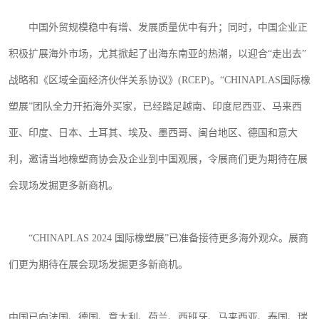
中国外贸规模稳中有增、发展质量优中有升；同时，中国企业正
积极扩展海外市场，尤其掀起了出海东南亚的热潮，以迎合
“走出去”
战略和《区域全面经济伙伴关系协议》
(RCEP)
。“
CHINAPLAS
国际橡
塑展”团队全力开拓海外买家，已经踏足越南、印度尼西亚、马来西
亚、印度、日本、土耳其、埃及、墨西哥、闽台地区、德国和意大
利，邀请当地橡塑商协会及企业到中国观展，令展商们更为期待在展
会现场发掘更多新商机。
“
CHINAPLAS 2024
国际橡塑展”已准备接待更多海外观众。展商
们更为期待在展会现场发掘更多新商机。
中国已向法国、德国、意大利、荷兰、西班牙、马来西亚、泰国、瑞