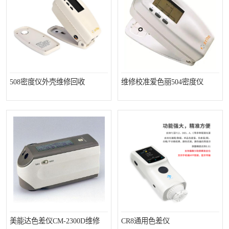
印刷密度仪
图像测试卡
色差仪维修
美能达色差仪维修
炉温仪维修
校色仪维修
508密度仪外壳维修回收
维修校准爱色丽504密度仪
行业色差仪
区域测色仪
通用仪器产品
彩谱色差仪
配色软件
色差仪配件
印刷看样台
哈希HACH检测仪
条码扫描仪维修
美能达色差仪CM-2300D维修
CR8通用色差仪