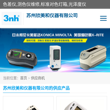
色差仪,测色仪维修,标准对色灯箱,光泽度仪
苏州欣美和仪器有限公司
3nh色差仪
色差宝
分光色差仪
DOHO色差仪
美能达色差计
爱色丽测色仪
当前位置：
首页
>
供应商机
3nh分光测色仪
非接触式在线测色仪
苏州欣美和仪器有限公司的供应产品
光泽度仪
涂层测厚仪
雾度透过率仪
TILO对色灯箱