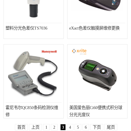
塑料分光色差仪TS7036
eXact色差仪触摸屏维修更换
霍尼韦尔QC850条码检测仪维
美国爱色丽Ci60便携式积分球
修
分光光度仪
首页
上页
1
2
3
4
5
6
下页
尾页