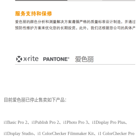
目前爱色丽已停止售卖如下产品：
i1Basic Pro 2、i1Publish Pro 2、i1Photo Pro 3、i1Display Pro Plus、
i1Display Studio、i1 ColorChecker Filmmaker Kit、i1 ColorChecker Pro