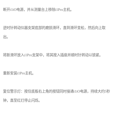
断开i1iO电源，并从测量台上移除i1Pro主机。
逆时针转动仪器支架底部的磨损滑环，直到滑环变松，然后向上取
出。
将新滑环放入i1Pro支架中，将其按入插座并顺时针转动以锁紧。
重新安装i1Pro主机。
复位警示灯：按住底板右上角的按钮同时接通i1iO电源，持续大约5秒
钟，直至红灯停止闪烁。