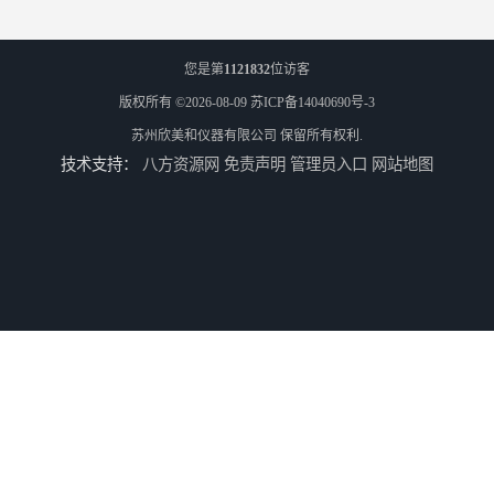
您是第
1121832
位访客
版权所有 ©2026-08-09
苏ICP备14040690号-3
苏州欣美和仪器有限公司
保留所有权利.
技术支持：
八方资源网
免责声明
管理员入口
网站地图
TS8210小型台式分光测色仪
3nh三恩时电脑色差仪NH310 便携式精密色差仪