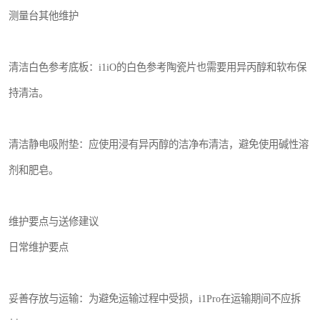
测量台其他维护
清洁白色参考底板：i1iO的白色参考陶瓷片也需要用异丙醇和软布保
持清洁。
清洁静电吸附垫：应使用浸有异丙醇的洁净布清洁，避免使用碱性溶
剂和肥皂。
维护要点与送修建议
日常维护要点
妥善存放与运输：为避免运输过程中受损，i1Pro在运输期间不应拆