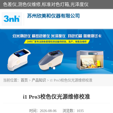
色差仪,测色仪维修,标准对色灯箱,光泽度仪
苏州欣美和仪器有限公司
3nh色差仪
分光色差仪
美能达色差计
当前位置：
首页
>
产品知识
> i1 Pro3校色仪光源维修校准
3nh分光测色仪
光泽度仪
i1 Pro3校色仪光源维修校准
雾度透过率仪
时间：2026-08-06
浏览数：1035