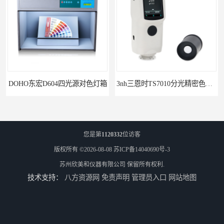
DOHO东宏D604四光源对色灯箱
3nh三恩时TS7010分光精密色差仪
您是第
1120332
位访客
版权所有 ©2026-08-08
苏ICP备14040690号-3
苏州欣美和仪器有限公司
保留所有权利.
技术支持：
八方资源网
免责声明
管理员入口
网站地图
3nh三恩时基础版色差宝CR1
TS8210小型台式分光测色仪