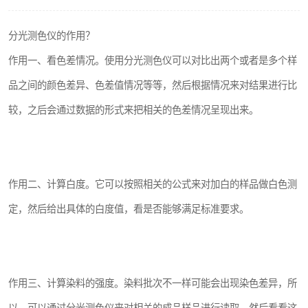
印刷密度仪
分光测色仪的作用？
色差仪维修
作用一、看色差情况。使用分光测色仪可以对比出两个或者是多个样
炉温仪维修
品之间的颜色差异、色差值情况等等，然后根据情况来对结果进行比
较，之后会通过数据的形式来把相关的色差情况呈现出来。
行业色差仪
通用仪器产品
配色软件
作用二、计算白度。它可以按照相关的公式来对加白的样品做白色测
定，然后给出具体的白度值，看是否能够满足标准要求。
印刷看样台
条码扫描仪维修
作用三、计算染料的强度。染料批次不一样可能会出现染色差异，所